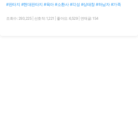
#판타지 #현대판타지 #육아 #소환사 #각성 #상태창 #하남자 #가족
조회수: 293,225
|
선호작: 1,221
|
좋아요: 6,529
|
연재글: 154