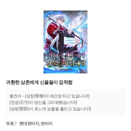
귀환한 삼촌에게 신물들이 집착함
별죠아 - [성창(聖槍)이 애간장 타고 있습니다!]
[천궁(天弓)이 당신을 그리워했습니다!]
[성방(聖防)이 흐느껴 눈물을 흘리고 있습니다!]
유료 〉 현대판타지, 판타지