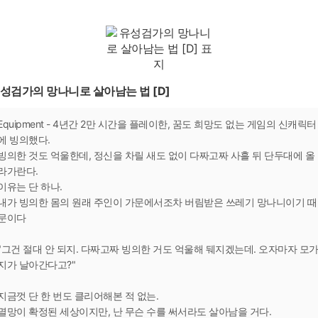
성검가의 망나니로 살아남는 법 [D]
Equipment - 4년간 2만 시간을 플레이한, 꿈도 희망도 없는 게임의 신캐릭터
에 빙의했다.
빙의한 것도 억울한데, 정신을 차릴 새도 없이 다짜고짜 사흘 뒤 단두대에 올
라가란다.
이유는 단 하나.
내가 빙의한 몸의 원래 주인이 가문에서조차 버림받은 쓰레기 망나니이기 때
문이다
"그건 절대 안 되지. 다짜고짜 빙의한 거도 억울해 뒈지겠는데. 오자마자 모
지가 날아간다고?"
지금껏 단 한 번도 클리어해본 적 없는.
멸망이 확정된 세상이지만, 난 무슨 수를 써서라도 살아남을 거다.