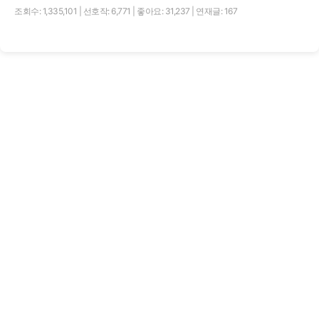
조회수: 1,335,101
|
선호작: 6,771
|
좋아요: 31,237
|
연재글: 167