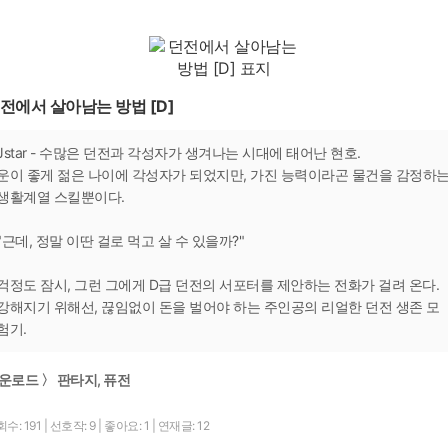
전에서 살아남는 방법 [D]
Jstar - 수많은 던전과 각성자가 생겨나는 시대에 태어난 현호.
운이 좋게 젊은 나이에 각성자가 되었지만, 가진 능력이라곤 물건을 감정하
생활계열 스킬뿐이다.
"근데, 정말 이딴 걸로 먹고 살 수 있을까?"
걱정도 잠시, 그런 그에게 D급 던전의 서포터를 제안하는 전화가 걸려 온다.
강해지기 위해선, 끊임없이 돈을 벌어야 하는 주인공의 리얼한 던전 생존 모
험기.
운로드 〉 판타지, 퓨전
수: 191
|
선호작: 9
|
좋아요: 1
|
연재글: 12