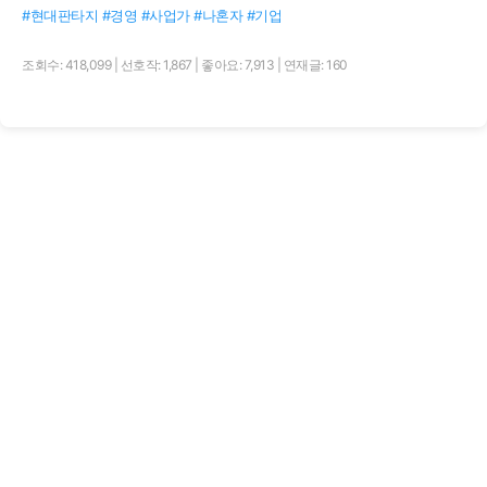
#현대판타지 #경영 #사업가 #나혼자 #기업
조회수: 418,099
|
선호작: 1,867
|
좋아요: 7,913
|
연재글: 160