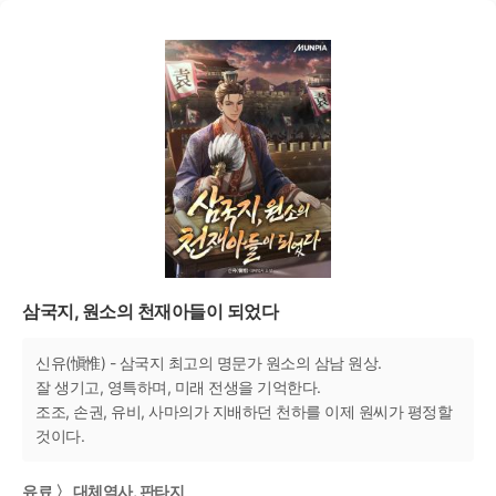
삼국지, 원소의 천재아들이 되었다
신유(愼惟) - 삼국지 최고의 명문가 원소의 삼남 원상.
잘 생기고, 영특하며, 미래 전생을 기억한다.
조조, 손권, 유비, 사마의가 지배하던 천하를 이제 원씨가 평정할
것이다.
유료 〉 대체역사, 판타지