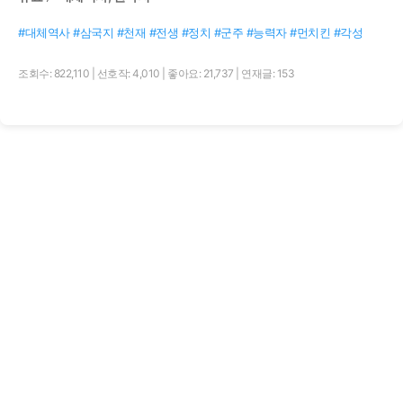
#대체역사 #삼국지 #천재 #전생 #정치 #군주 #능력자 #먼치킨 #각성
조회수: 822,110
|
선호작: 4,010
|
좋아요: 21,737
|
연재글: 153