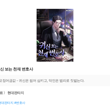
신 보는 천재 변호사
오징어금값 - 귀신은 씹어 삼키고, 악인은 법리로 짓밟는다.
료 〉 현대판타지
현대판타지 #변호사