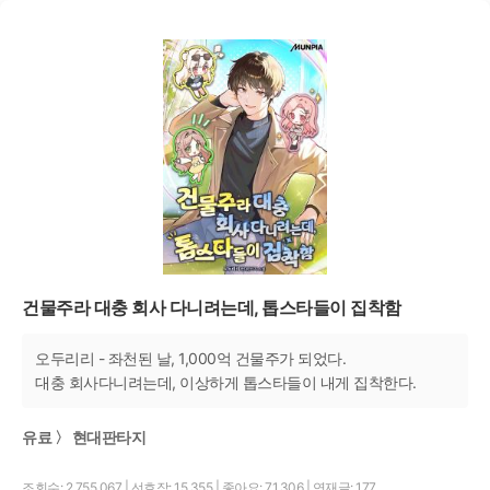
건물주라 대충 회사 다니려는데, 톱스타들이 집착함
오두리리 - 좌천된 날, 1,000억 건물주가 되었다.
대충 회사다니려는데, 이상하게 톱스타들이 내게 집착한다.
유료 〉 현대판타지
조회수: 2,755,067
|
선호작: 15,355
|
좋아요: 71,306
|
연재글: 177