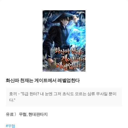
화산파 천재는 게이트에서 레벨업한다
호끼 - ​"S급 헌터? 내 눈엔 그저 초식도 모르는 삼류 무사일 뿐이
다."
유료 〉 무협, 현대판타지
#무협