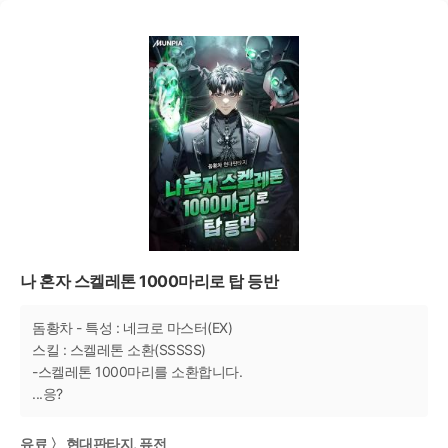
나 혼자 스켈레톤 1000마리로 탑 등반
돔황차 - 특성 : 네크로 마스터(EX)
스킬 : 스켈레톤 소환(SSSSS)
-스켈레톤 1000마리를 소환합니다.
...응?
유료 〉 현대판타지, 퓨전