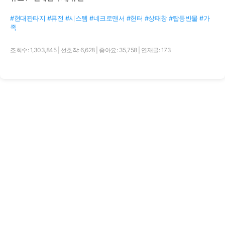
#현대판타지 #퓨전 #시스템 #네크로맨서 #헌터 #상태창 #탑등반물 #가
족
조회수: 1,303,845
|
선호작: 6,628
|
좋아요: 35,758
|
연재글: 173