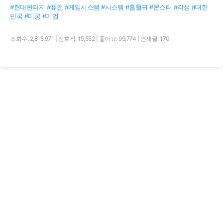
#현대판타지 #퓨전 #게임시스템 #시스템 #흡혈귀 #몬스터 #각성 #대한
민국 #미궁 #기업
조회수: 2,815,971
|
선호작: 15,552
|
좋아요: 99,774
|
연재글: 170