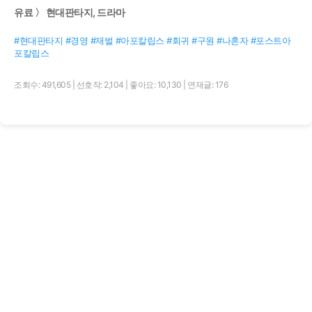
유료 〉 현대판타지, 드라마
#현대판타지 #경영 #재벌 #아포칼립스 #회귀 #구원 #나혼자 #포스트아
포칼립스
조회수: 491,605
|
선호작: 2,104
|
좋아요: 10,130
|
연재글: 176