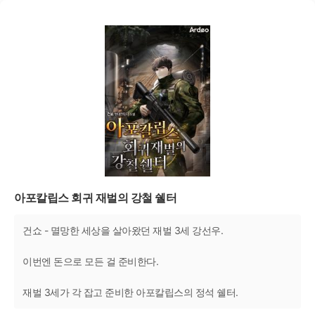
아포칼립스 회귀 재벌의 강철 쉘터
건쇼 - 멸망한 세상을 살아왔던 재벌 3세 강선우.
이번엔 돈으로 모든 걸 준비한다.
재벌 3세가 각 잡고 준비한 아포칼립스의 정석 쉘터.