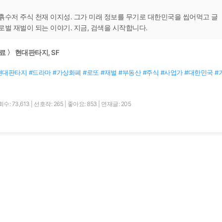
흙수저 주식 천재 이지성. 그가 미래 정보를 무기로 대한민국을 씹어먹고 글
로벌 재벌이 되는 이야기. 지금, 검색을 시작합니다.
료 〉 현대판타지, SF
현대판타지 #드라마 #가상화폐 #로또 #재벌 #부동산 #주식 #사업가 #대한민국 #
수: 73,613
|
선호작: 265
|
좋아요: 853
|
연재글: 205