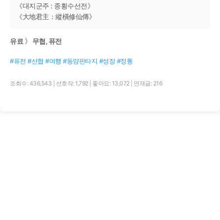
《대지군주 : 종횡수선전》
《大地君主：縱橫修仙傳》
유료 〉 무협, 퓨전
#퓨전 #선협 #여행 #동양판타지 #성장 #정통
조회수: 436,543
|
선호작: 1,792
|
좋아요: 13,072
|
연재글: 216