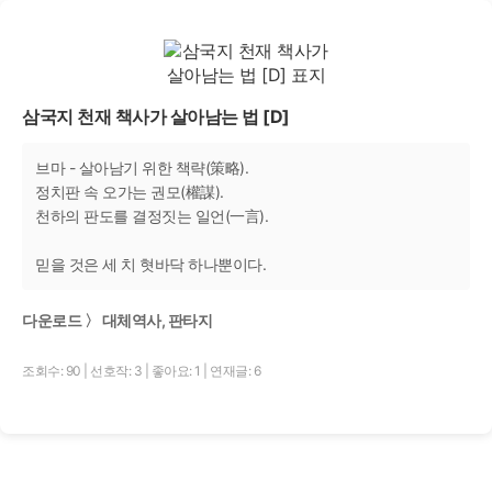
삼국지 천재 책사가 살아남는 법 [D]
브마 - 살아남기 위한 책략(策略).
정치판 속 오가는 권모(權謀).
천하의 판도를 결정짓는 일언(一言).
믿을 것은 세 치 혓바닥 하나뿐이다.
다운로드 〉 대체역사, 판타지
조회수: 90
|
선호작: 3
|
좋아요: 1
|
연재글: 6