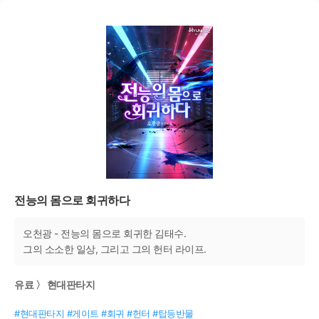
전능의 몸으로 회귀하다
오천광 - 전능의 몸으로 회귀한 김태수.
그의 소소한 일상, 그리고 그의 헌터 라이프.
유료 〉 현대판타지
#현대판타지 #게이트 #회귀 #헌터 #탑등반물