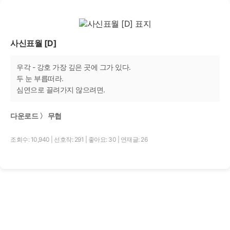
사신표월 [D]
우각 - 강호 가장 깊은 곳에 그가 있다.
두 눈 부릅떠라.
심연으로 끌려가지 않으려면.
다운로드 〉 무협
조회수: 10,940
|
선호작: 291
|
좋아요: 30
|
연재글: 26