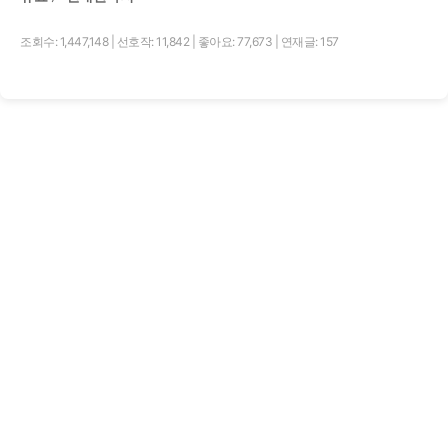
조회수: 1,447,148
|
선호작: 11,842
|
좋아요: 77,673
|
연재글: 157