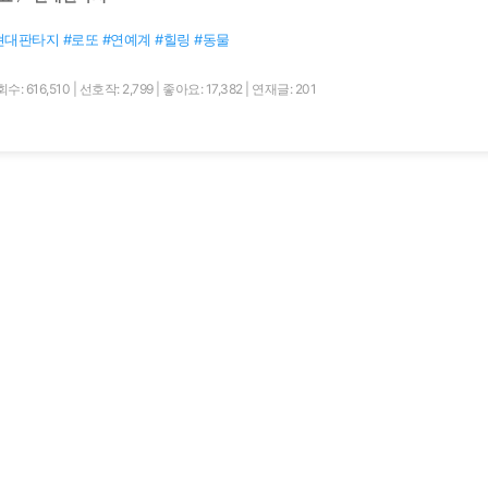
현대판타지 #로또 #연예계 #힐링 #동물
수: 616,510
|
선호작: 2,799
|
좋아요: 17,382
|
연재글: 201