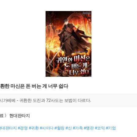
환한 마신은 돈 버는 게 너무 쉽다
시가베베 - 귀환한 도진과 72사도는 보법이 다르다.
료 〉 현대판타지
현대판타지 #경영 #귀환 #사이다 #힐링 #신 #가족 #깽판 #코믹 #기업