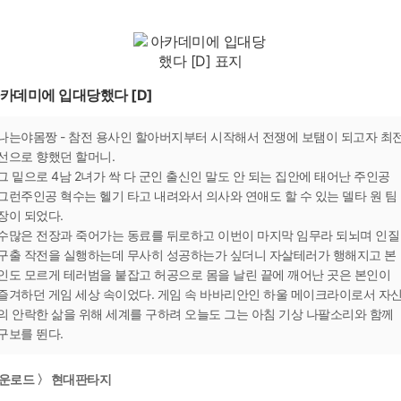
카데미에 입대당했다 [D]
나는야몸짱 - 참전 용사인 할아버지부터 시작해서 전쟁에 보탬이 되고자 최
선으로 향했던 할머니.
그 밑으로 4남 2녀가 싹 다 군인 출신인 말도 안 되는 집안에 태어난 주인공
그런주인공 혁수는 헬기 타고 내려와서 의사와 연애도 할 수 있는 델타 원 팀
장이 되었다.
수많은 전장과 죽어가는 동료를 뒤로하고 이번이 마지막 임무라 되뇌며 인질
구출 작전을 실행하는데 무사히 성공하는가 싶더니 자살테러가 행해지고 본
인도 모르게 테러범을 붙잡고 허공으로 몸을 날린 끝에 깨어난 곳은 본인이
즐겨하던 게임 세상 속이었다. 게임 속 바바리안인 하울 메이크라이로서 자
의 안락한 삶을 위해 세계를 구하려 오늘도 그는 아침 기상 나팔소리와 함께
구보를 뛴다.
운로드 〉 현대판타지