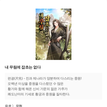
내 무림에 잡초는 없다
편광(片光) - 진과 제나라가 양분하여 다스리는 중원!
오백년 이상을 중원을 다스렸던 수 많은
황가와 함께 해온 신비 가문의 젊은 가주가
쾌도난마의 기세로 황궁과 중원을 질타한다.
유료 〉 무협