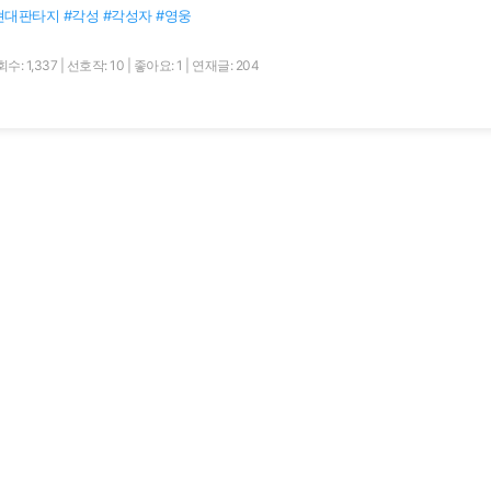
현대판타지 #각성 #각성자 #영웅
수: 1,337
|
선호작: 10
|
좋아요: 1
|
연재글: 204