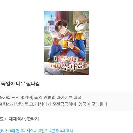
 독일이 너무 잘나감
꿈사학도 - 1854년, 독일 연방의 바이에른 왕국.
프랑스가 벌벌 떨고, 러시아가 전전긍긍하며, 영국이 구애한다.
료 〉 대체역사, 판타지
판타지 #퓨전 #대체역사 #빙의 #군주 #세계사