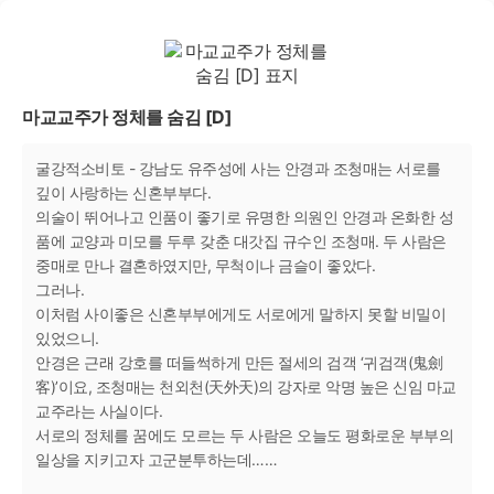
마교교주가 정체를 숨김 [D]
굴강적소비토 - 강남도 유주성에 사는 안경과 조청매는 서로를
깊이 사랑하는 신혼부부다.
의술이 뛰어나고 인품이 좋기로 유명한 의원인 안경과 온화한 성
품에 교양과 미모를 두루 갖춘 대갓집 규수인 조청매. 두 사람은
중매로 만나 결혼하였지만, 무척이나 금슬이 좋았다.
그러나.
이처럼 사이좋은 신혼부부에게도 서로에게 말하지 못할 비밀이
있었으니.
안경은 근래 강호를 떠들썩하게 만든 절세의 검객 ‘귀검객(鬼劍
客)’이요, 조청매는 천외천(天外天)의 강자로 악명 높은 신임 마교
교주라는 사실이다.
서로의 정체를 꿈에도 모르는 두 사람은 오늘도 평화로운 부부의
일상을 지키고자 고군분투하는데……