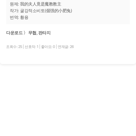
원제: 我的夫人竟是魔教教主
작가: 굴강적소비토(倔强的小肥兔)
번역: 황용
다운로드 〉 무협, 판타지
조회수: 25
|
선호작: 1
|
좋아요: 0
|
연재글: 26