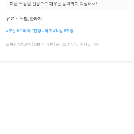
폐급 무공을 신공으로 깨우는 능력까지 각성해서!
유료 〉 무협, 판타지
#무협 #드라마 #전생 #회귀 #각성 #무공
조회수: 505,645
|
선호작: 1,910
|
좋아요: 11,543
|
연재글: 184