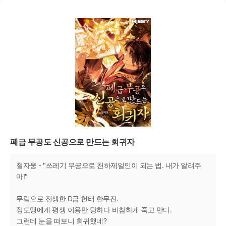
폐급 무공도 신공으로 만드는 회귀자
철자웅 - "쓰레기 무공으로 천하제일인이 되는 법. 내가 알려주
마!"
무림으로 전생한 D급 헌터 한무진.
정도맹에게 평생 이용만 당하다 비참하게 죽고 만다.
그런데 눈을 떠보니 회귀했네?