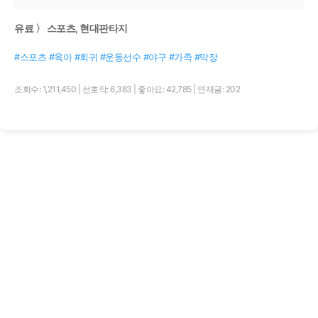
유료 〉 스포츠, 현대판타지
#스포츠 #육아 #회귀 #운동선수 #야구 #가족 #막장
조회수: 1,211,450
|
선호작: 6,383
|
좋아요: 42,785
|
연재글: 202