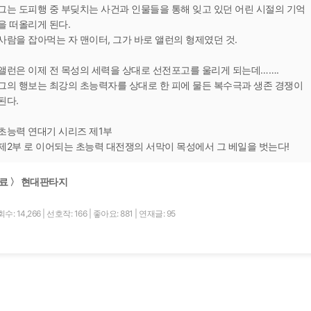
그는 도피행 중 부딪치는 사건과 인물들을 통해 잊고 있던 어린 시절의 기억
을 떠올리게 된다.
사람을 잡아먹는 자 맨이터, 그가 바로 앨런의 형제였던 것.
앨런은 이제 전 목성의 세력을 상대로 선전포고를 울리게 되는데…….
그의 행보는 최강의 초능력자를 상대로 한 피에 물든 복수극과 생존 경쟁이
된다.
초능력 연대기 시리즈 제1부
제2부 로 이어되는 초능력 대전쟁의 서막이 목성에서 그 베일을 벗는다!
료 〉 현대판타지
수: 14,266
|
선호작: 166
|
좋아요: 881
|
연재글: 95