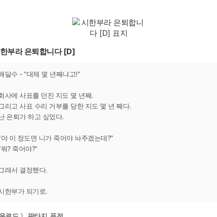
한부라 은퇴합니다 [D]
해달수 - "대체 몇 년째냐고!"
회사에 사표를 던진 지도 몇 년째.
그리고 사표 수리 거부를 당한 지도 몇 년 째다.
난 은퇴가 하고 싶었다.
"야 이 정도면 니가 죽어야 놔주겠는데?"
"뭐? 죽어야?"
그래서 결정했다.
시한부가 되기로.
운로드 〉 판타지, 퓨전