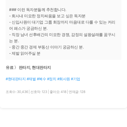
### 이런 독자분들께 추천합니다.
- 회사내 미묘한 정치싸움을 보고 싶은 독자분
- 신입사원이 대기업 그룹 회장까지 마음대로 다룰 수 있는 커리
어 패스가 궁금하신 분.
- 직장 남녀 선후배간의 미묘한 경쟁, 감정의 설왕설래를 꿈꾸시
는 분.
- 중간 중간 경제 부동산 이야기 궁금하신 분.
- 제발 읽어주실 분
유료 〉 판타지, 현대판타지
#현대판타지 #재벌 #복수 #정치 #회사원 #기업
조회수: 30,436
|
선호작: 123
|
좋아요: 418
|
연재글: 128