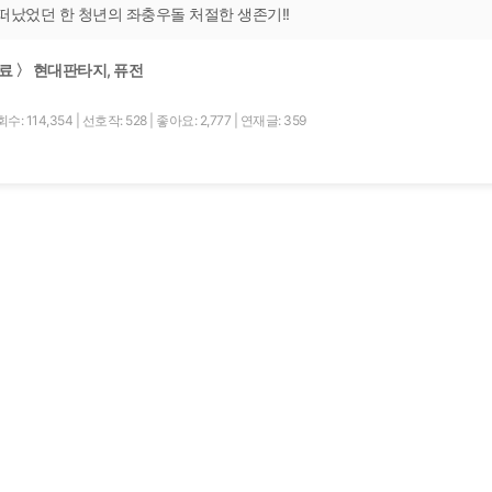
떠났었던 한 청년의 좌충우돌 처절한 생존기!!
료 〉 현대판타지, 퓨전
수: 114,354
|
선호작: 528
|
좋아요: 2,777
|
연재글: 359