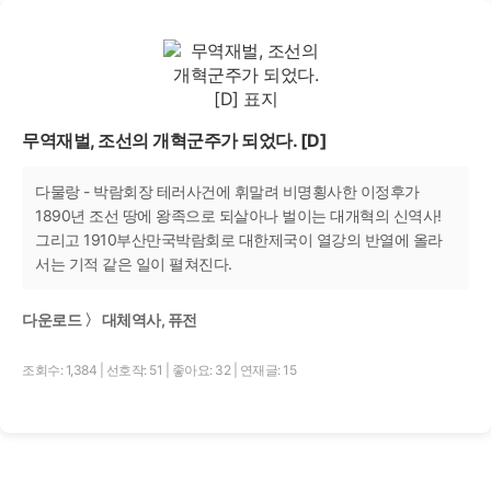
무역재벌, 조선의 개혁군주가 되었다. [D]
다물랑 - 박람회장 테러사건에 휘말려 비명횡사한 이정후가
1890년 조선 땅에 왕족으로 되살아나 벌이는 대개혁의 신역사!
그리고 1910부산만국박람회로 대한제국이 열강의 반열에 올라
서는 기적 같은 일이 펼쳐진다.
다운로드 〉 대체역사, 퓨전
조회수: 1,384
|
선호작: 51
|
좋아요: 32
|
연재글: 15