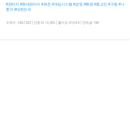
#판타지 #현대판타지 #퓨전 #게임시스템 #경영 #환생 #종교인 #구원 #나
혼자 #대한민국
조회수: 1,857,282
|
선호작: 12,260
|
좋아요: 61,044
|
연재글: 166