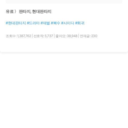
유료 〉 판타지, 현대판타지
#현대판타지 #드라마 #재벌 #복수 #사이다 #회귀
조회수: 1,387,762
|
선호작: 5,737
|
좋아요: 38,948
|
연재글: 230