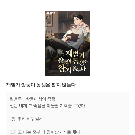
재벌가 쌍둥이 동생은 참지 않는다
킴총무 - 쌍둥이형의 죽음.
신은 내게 그 죽음을 되돌릴 기회를 주었다.
"형, 우리 바꿔살자."
그리고 나는 전부 다 집어삼키기로 했다.