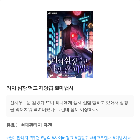
리치 심장 먹고 재앙급 혈마법사
신시우 - 눈 감았다 뜨니 리치에게 생체 실험 당하고 있어서 심장
을 먹어치워 죽여버렸다. 그런데 몸이 이상하다.
유료 〉 현대판타지, 퓨전
#현대판타지 #퓨전 #빙의 #사이버펑크 #흡혈귀 #네크로맨서 #마법사 #