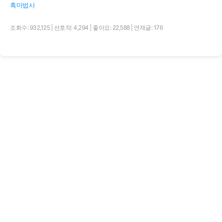
흑마법사
조회수: 932,125
|
선호작: 4,294
|
좋아요: 22,588
|
연재글: 176