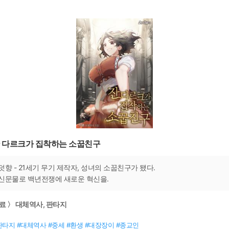
 다르크가 집착하는 소꿉친구
덧향 - 21세기 무기 제작자, 성녀의 소꿉친구가 됐다.
신문물로 백년전쟁에 새로운 혁신을.
료 〉 대체역사, 판타지
판타지 #대체역사 #중세 #환생 #대장장이 #종교인