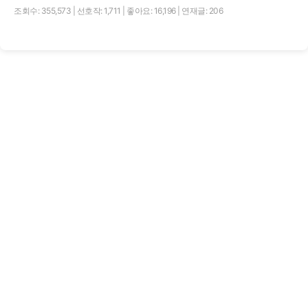
조회수: 355,573
|
선호작: 1,711
|
좋아요: 16,196
|
연재글: 206