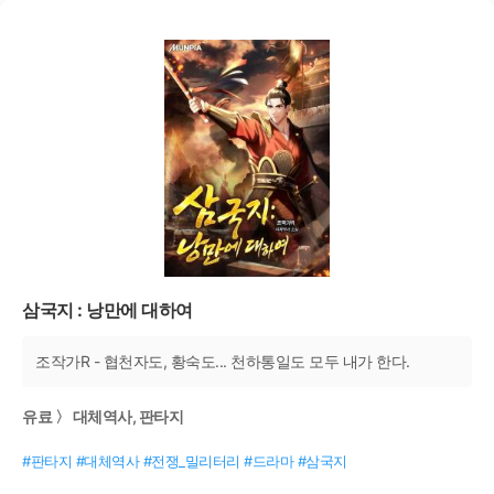
삼국지 : 낭만에 대하여
조작가R - 협천자도, 황숙도... 천하통일도 모두 내가 한다.
유료 〉 대체역사, 판타지
#판타지 #대체역사 #전쟁_밀리터리 #드라마 #삼국지