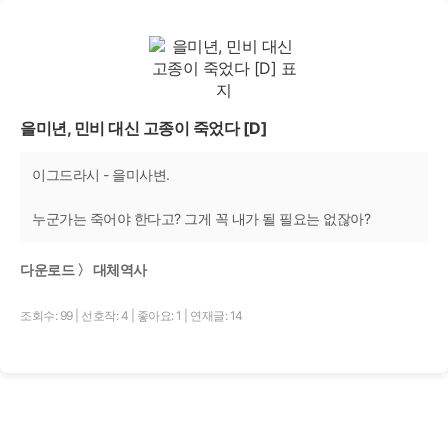
을미년, 민비 대신 고종이 죽었다 [D]
이그드라시 - 을미사변.
누군가는 죽어야 한다고? 그게 꼭 내가 될 필요는 없잖아?
다운로드 〉 대체역사
조회수: 99
|
선호작: 4
|
좋아요: 1
|
연재글: 14