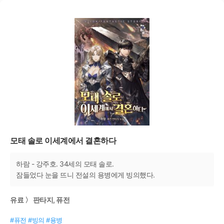
모태 솔로 이세계에서 결혼하다
하람 - 강주호. 34세의 모태 솔로.
잠들었다 눈을 뜨니 전설의 용병에게 빙의했다.
유료 〉 판타지, 퓨전
#퓨전 #빙의 #용병