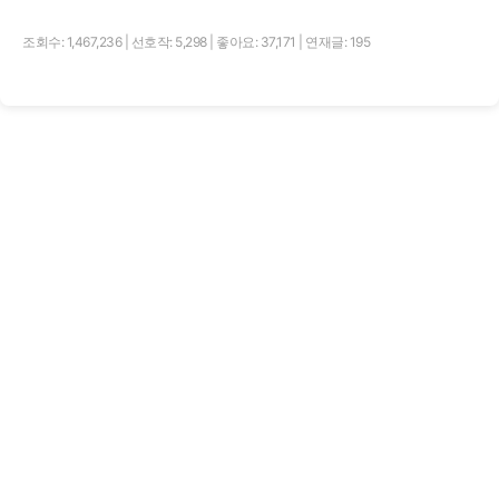
조회수: 1,467,236
|
선호작: 5,298
|
좋아요: 37,171
|
연재글: 195