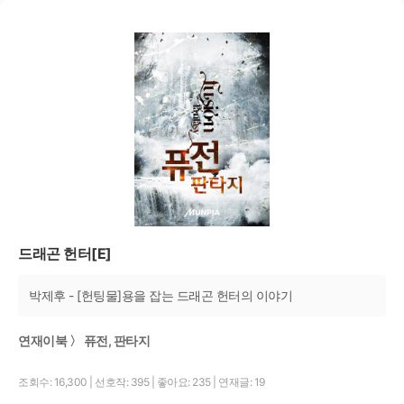
드래곤 헌터[E]
박제후 - [헌팅물]용을 잡는 드래곤 헌터의 이야기
연재이북 〉 퓨전, 판타지
조회수: 16,300
|
선호작: 395
|
좋아요: 235
|
연재글: 19