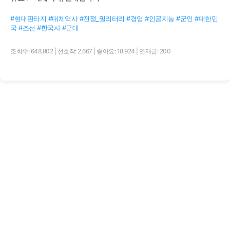
#현대판타지 #대체역사 #전쟁_밀리터리 #경영 #인공지능 #군인 #대한민
국 #조선 #한국사 #군대
조회수: 648,802
|
선호작: 2,667
|
좋아요: 18,924
|
연재글: 200