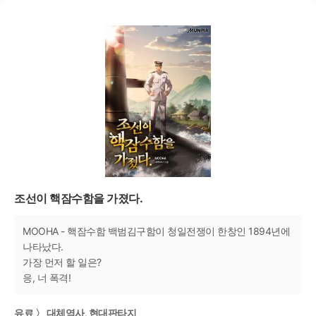
조선이 핵잠수함을 가졌다.
MOOHA - 핵잠수함 백범김구함이 청일전쟁이 한창인 1894년에
나타났다.
가장 먼저 할 일은?
응, 너 폭격!
유료 〉 대체역사, 현대판타지