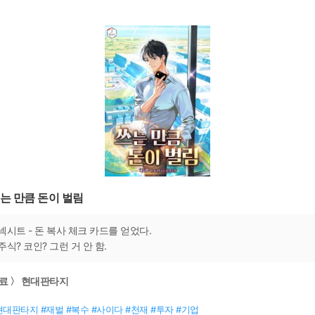
는 만큼 돈이 벌림
넥시트 - 돈 복사 체크 카드를 얻었다.
주식? 코인? 그런 거 안 함.
료 〉 현대판타지
현대판타지 #재벌 #복수 #사이다 #천재 #투자 #기업