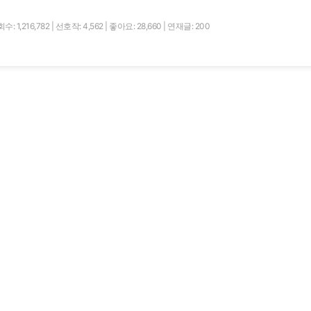
수: 1,216,782
|
선호작: 4,562
|
좋아요: 28,660
|
연재글: 200