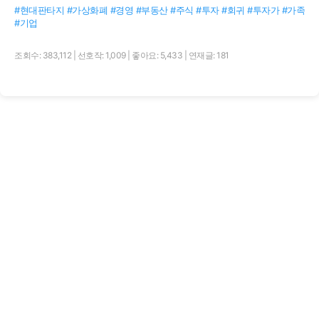
#현대판타지 #가상화폐 #경영 #부동산 #주식 #투자 #회귀 #투자가 #가족
#기업
조회수: 383,112
|
선호작: 1,009
|
좋아요: 5,433
|
연재글: 181