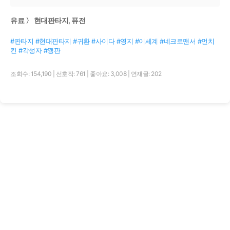
유료 〉 현대판타지, 퓨전
#판타지 #현대판타지 #귀환 #사이다 #영지 #이세계 #네크로맨서 #먼치
킨 #각성자 #깽판
조회수: 154,190
|
선호작: 761
|
좋아요: 3,008
|
연재글: 202