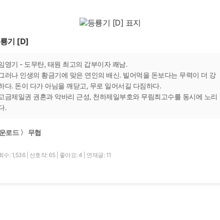
룡기 [D]
임영기 - 도무탄, 태원 최고의 갑부이자 쾌남.
그러나 인생의 황금기에 맞은 연인의 배신. 빌어먹을 돈보다는 무력이 더 강
하다. 돈이 다가 아님을 깨닫고, 무로 일어서길 다짐하다.
고금제일권 권혼과 악바리 근성, 천하제일부호와 무림최고수를 동시에 노리
다.
운로드 〉 무협
수: 1,536
|
선호작: 65
|
좋아요: 4
|
연재글: 11