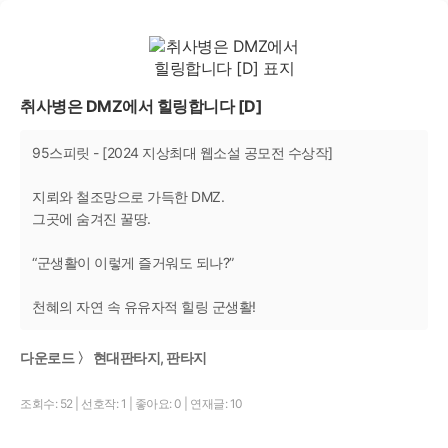
취사병은 DMZ에서 힐링합니다 [D]
95스피릿 - [2024 지상최대 웹소설 공모전 수상작]
지뢰와 철조망으로 가득한 DMZ.
그곳에 숨겨진 꿀땅.
“군생활이 이렇게 즐거워도 되나?”
천혜의 자연 속 유유자적 힐링 군생활!
다운로드 〉 현대판타지, 판타지
조회수: 52
|
선호작: 1
|
좋아요: 0
|
연재글: 10