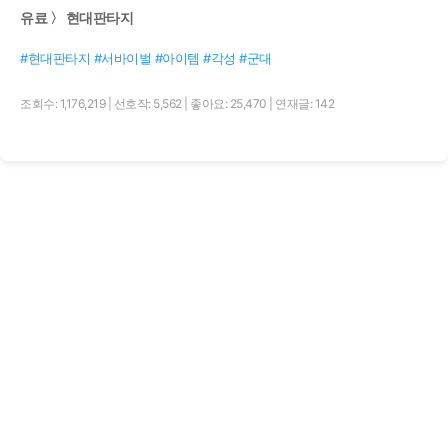
유료 〉 현대판타지
#현대판타지 #서바이벌 #아이템 #각성 #군대
조회수: 1,176,219
|
선호작: 5,562
|
좋아요: 25,470
|
연재글: 142