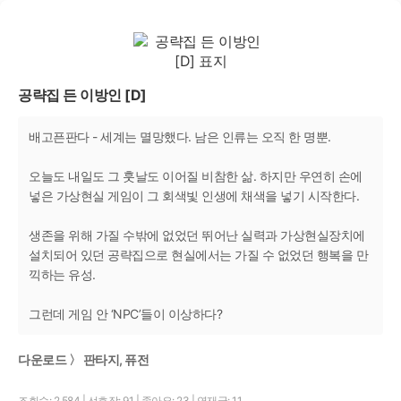
공략집 든 이방인 [D]
배고픈판다 - 세계는 멸망했다. 남은 인류는 오직 한 명뿐.
오늘도 내일도 그 훗날도 이어질 비참한 삶. 하지만 우연히 손에
넣은 가상현실 게임이 그 회색빛 인생에 채색을 넣기 시작한다.
생존을 위해 가질 수밖에 없었던 뛰어난 실력과 가상현실장치에
설치되어 있던 공략집으로 현실에서는 가질 수 없었던 행복을 만
끽하는 유성.
그런데 게임 안 ‘NPC’들이 이상하다?
다운로드 〉 판타지, 퓨전
조회수: 2,584
|
선호작: 91
|
좋아요: 23
|
연재글: 11