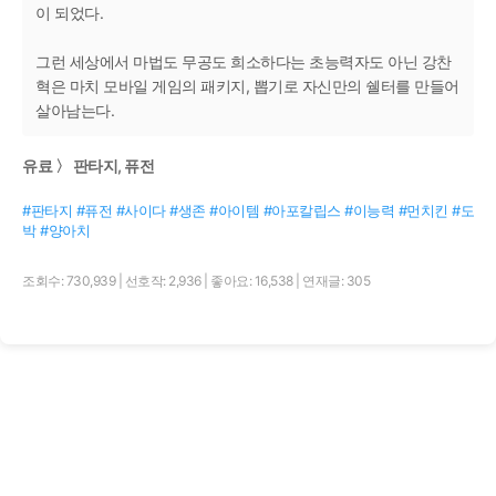
이 되었다.
그런 세상에서 마법도 무공도 희소하다는 초능력자도 아닌 강찬
혁은 마치 모바일 게임의 패키지, 뽑기로 자신만의 쉘터를 만들어
살아남는다.
유료 〉 판타지, 퓨전
#판타지 #퓨전 #사이다 #생존 #아이템 #아포칼립스 #이능력 #먼치킨 #도
박 #양아치
조회수: 730,939
|
선호작: 2,936
|
좋아요: 16,538
|
연재글: 305